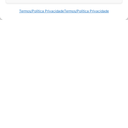
Termos/Política Privacidade
Termos/Política Privacidade
Suporte
Centro de Ajuda
Sobre a TC
Retornos e Devoluções
Termos/Política Privacidade
Livro de Reclamações
Litígios
ProShop ®
3D Customizer®
Magnético