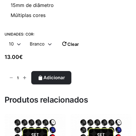
15mm de diâmetro
Múltiplas cores
UNIDADES:
COR:
10
Branco
Clear
13.00
€
Quantidade
Adicionar
de
Ímanes
TC
Produtos relacionados