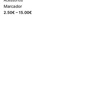
Acessórios
Marcador
Price
2.50
€
–
15.00
€
range:
2.50€
through
15.00€