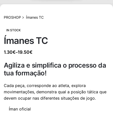
PROSHOP
Ímanes TC
IN STOCK
Ímanes TC
1.30
€
19.50
€
–
Price
range:
Agiliza e simplifica o processo da
1.30€
tua formação!
through
19.50€
Cada peça, corresponde ao atleta, explora
movimentações, demonstra qual a posição tática que
devem ocupar nas diferentes situações de jogo.
Íman oficial