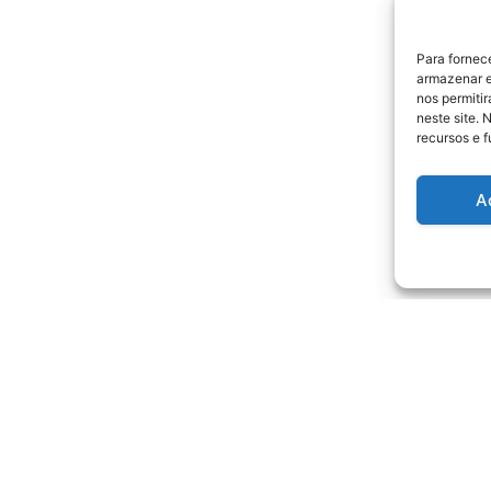
Para fornec
armazenar e
nos permiti
neste site. 
recursos e 
A
ProShop ®
juda
3D Customizer®
Magnético
Devoluções
Escrita
tica Privacidade
Quadros Táticos Custom