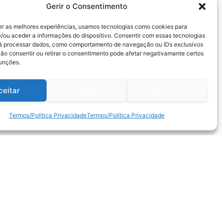
Gerir o Consentimento
er as melhores experiências, usamos tecnologias como cookies para
/ou aceder a informações do dispositivo. Consentir com essas tecnologias
rá processar dados, como comportamento de navegação ou IDs exclusivos
Não consentir ou retirar o consentimento pode afetar negativamante certos
funções.
ceitar
Negar
Ver preferências
Termos/Política Privacidade
Termos/Política Privacidade
Métodos de Pagamento: