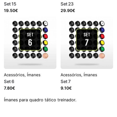
Set 15
Set 23
19.50
€
29.90
€
Acessórios
,
Ímanes
Acessórios
,
Ímanes
Set 6
Set 7
7.80
€
9.10
€
Ímanes para quadro tático treinador.