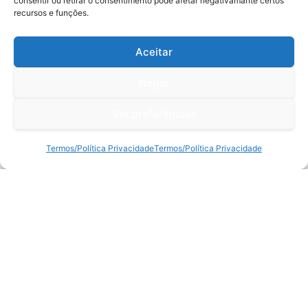
consentir ou retirar o consentimento pode afetar negativamante certos
recursos e funções.
Aceitar
Negar
Ver preferências
Termos/Política Privacidade
Termos/Política Privacidade
Suporte
Centro de Ajuda
Sobre a TC
Retornos e Devoluções
Termos/Política Privacidade