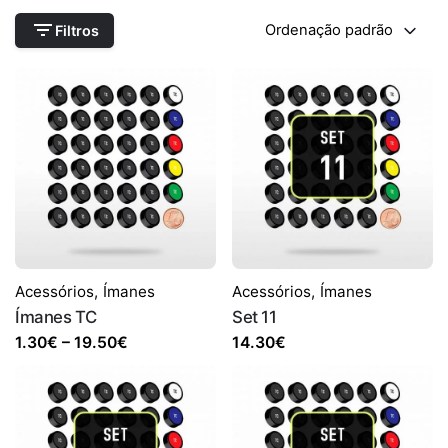
Ordenação padrão
Filtros
Acessórios
,
Ímanes
Acessórios
,
Ímanes
Ímanes TC
Set 11
Price
1.30
€
–
19.50
€
14.30
€
range:
1.30€
through
19.50€