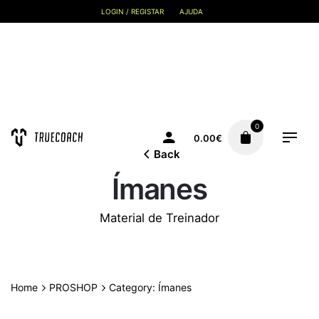
Skip
LOGIN / REGISTAR
AJUDA
to
content
0
0.00
€
Back
Ímanes
Material de Treinador
Home
PROSHOP
Category: Ímanes