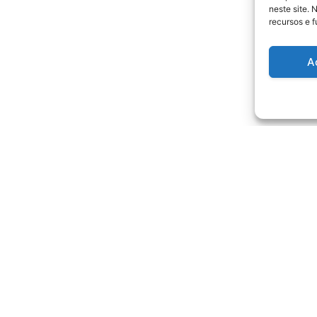
neste site. 
recursos e 
A
ProShop ®
juda
3D Customizer®
Magnético
Devoluções
Escrita
tica Privacidade
Quadros Táticos Custom
clamações
Ímanes
Acessórios