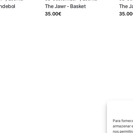
Andebol
The Jawr - Basket
The Ja
35.00
€
35.00
Para fornec
armazenar e
nos permiti