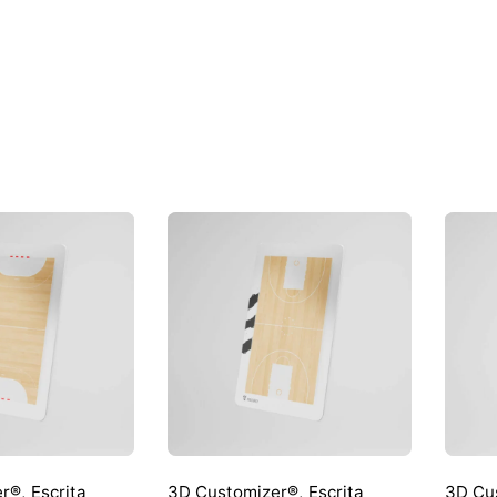
er®
,
Escrita
3D Customizer®
,
Escrita
3D Cu