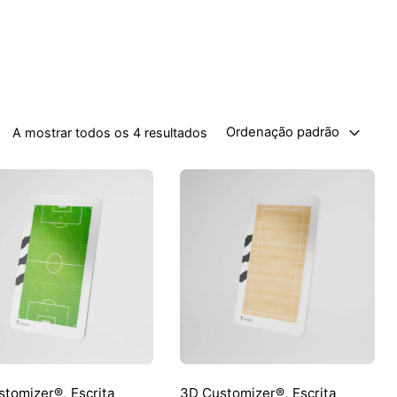
Ordenação padrão
A mostrar todos os 4 resultados
stomizer®
,
Escrita
3D Customizer®
,
Escrita