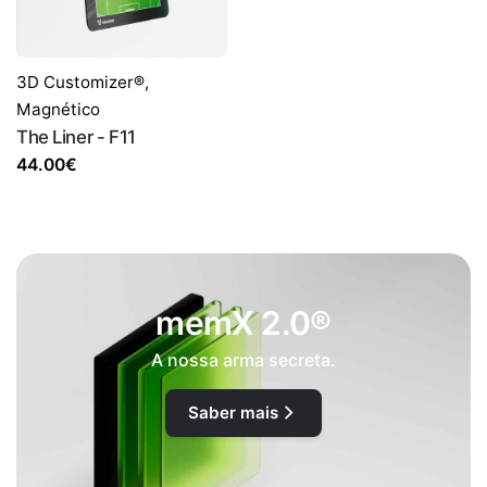
3D Customizer®
,
Magnético
The Liner - F11
44.00
€
memX 2.0®
A nossa arma secreta.
Saber mais