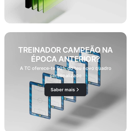
TREINADOR CAMPEÃO NA
ÉPOCA ANTERIOR?
A TC oferece-te 50% do teu novo quadro
personalizado
Saber mais