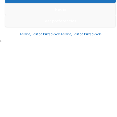
Negar
Suporte
Ver preferências
Centro de Ajuda
Termos/Política Privacidade
Termos/Política Privacidade
Sobre a TC
Retornos e Devoluções
Termos/Política Privacidade
Livro de Reclamações
Litígios
ProShop ®
3D Customizer®
Magnético
Escrita