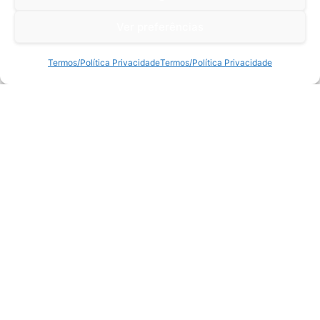
Ver preferências
Termos/Política Privacidade
Termos/Política Privacidade
Suporte
Centro de Ajuda
Sobre a TC
Retornos e Devoluções
Termos/Política Privacidade
Livro de Reclamações
Litígios
ProShop ®