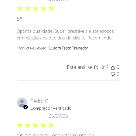
5*
read more about review content Óptima qualidade. Sup
Óptima qualidade. Super prestáveis e atenciosos
em relação aos pedidos do cliente. Recomendo.
Product Reviewed:
Quadro Tático Treinador
Esta análise foi útil?
0
0
Pedro C.
Comprador Verificado
25/07/25
Ótimo serviço, especialmente na