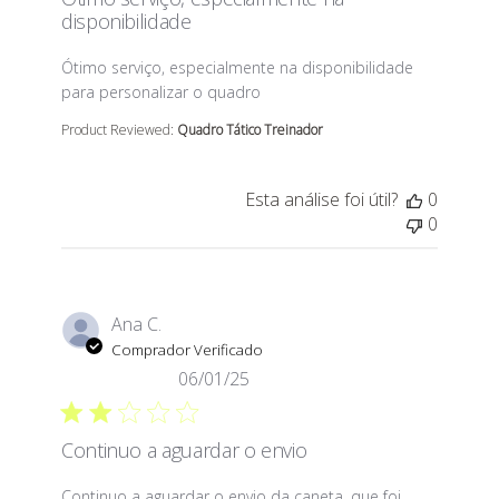
disponibilidade
read more about review content Ótimo serviço, especi
Ótimo serviço, especialmente na disponibilidade
para personalizar o quadro
Product Reviewed:
Quadro Tático Treinador
Esta análise foi útil?
0
0
Ana C.
Comprador Verificado
06/01/25
Continuo a aguardar o envio
read more about review content Continuo a aguardar o
Continuo a aguardar o envio da caneta, que foi