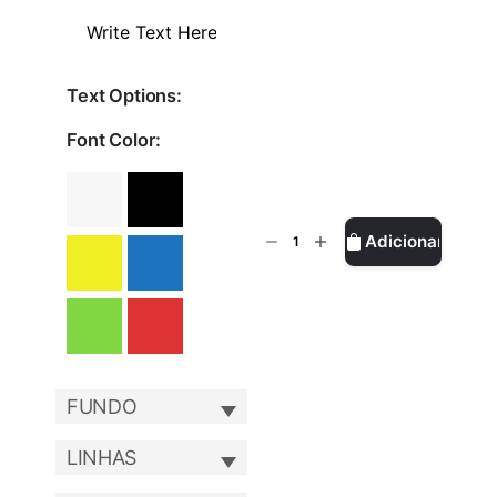
Text Options:
Font Color:
Quantidade
Adicionar
de
The
Liner
-
F11
FUNDO
LINHAS