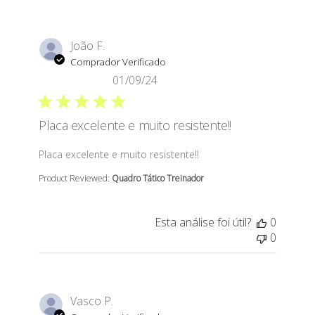
João F.
Comprador Verificado
01/09/24
Placa excelente e muito resistente!!
read more about review content
Placa excelente e muito resistente!!
Product Reviewed:
Quadro Tático Treinador
Esta análise foi útil?
0
0
Vasco P.