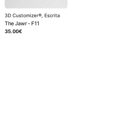
3D Customizer®
,
Escrita
The Jawr - F11
35.00
€