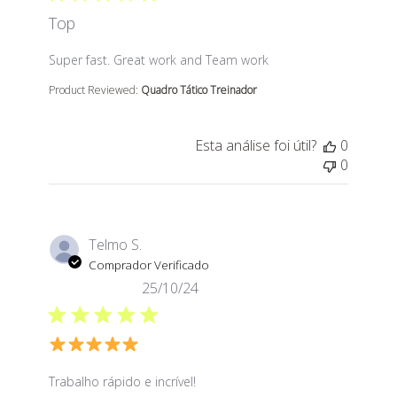
Top
read more about review content Super fast. Great wor
Super fast. Great work and Team work
Product Reviewed:
Quadro Tático Treinador
Esta análise foi útil?
0
0
Telmo S.
Comprador Verificado
25/10/24
read more about review content
Trabalho rápido e incrível!