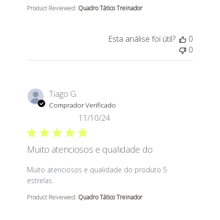
Product Reviewed:
Quadro Tático Treinador
Esta análise foi útil?
0
0
Tiago G.
Comprador Verificado
11/10/24
Muito atenciosos e qualidade do
read more about review content Muito atenciosos e qu
Muito atenciosos e qualidade do produto 5
estrelas.
Product Reviewed:
Quadro Tático Treinador