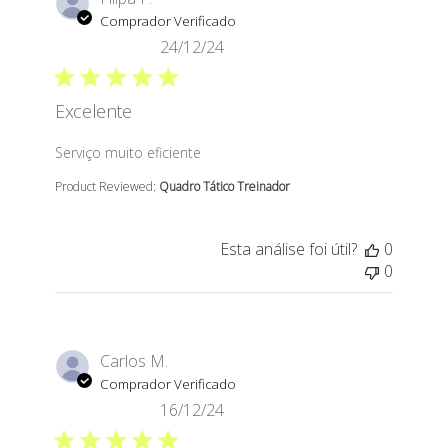
Comprador Verificado
24/12/24
Excelente
read more about review content
Serviço muito eficiente
Product Reviewed:
Quadro Tático Treinador
Esta análise foi útil?
0
0
Carlos M.
Comprador Verificado
16/12/24