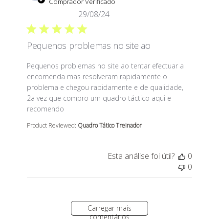
Comprador Verificado
29/08/24
Pequenos problemas no site ao
read more about review content Pequenos problemas n
Pequenos problemas no site ao tentar efectuar a
encomenda mas resolveram rapidamente o
problema e chegou rapidamente e de qualidade,
2a vez que compro um quadro táctico aqui e
recomendo
Product Reviewed:
Quadro Tático Treinador
Esta análise foi útil?
0
0
Carregar mais
comentários