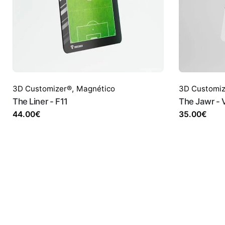
3D Customizer®
,
Magnético
3D Customi
The Liner - F11
The Jawr - 
44.00
€
35.00
€