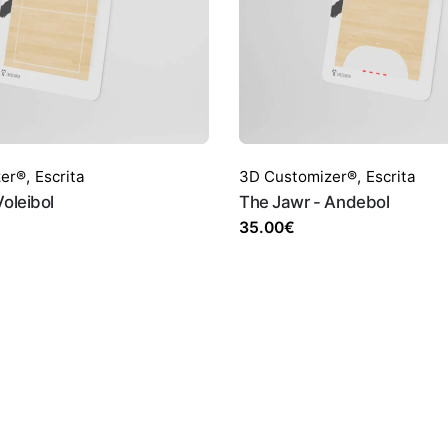
zer®
,
Escrita
3D Customizer®
,
Escrita
Voleibol
The Jawr - Andebol
35.00
€