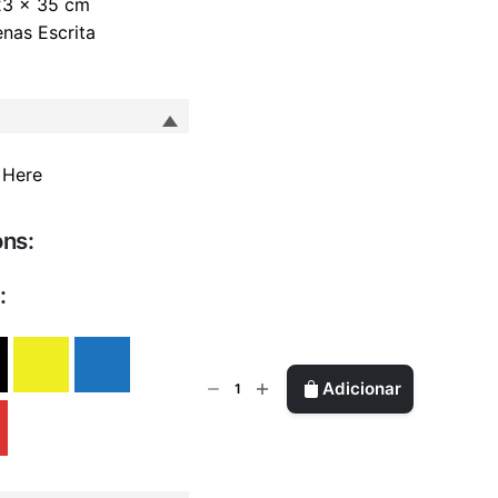
3 x 35 cm
nas Escrita
ons:
:
Quantidade
Adicionar
de
The
Jawr
-