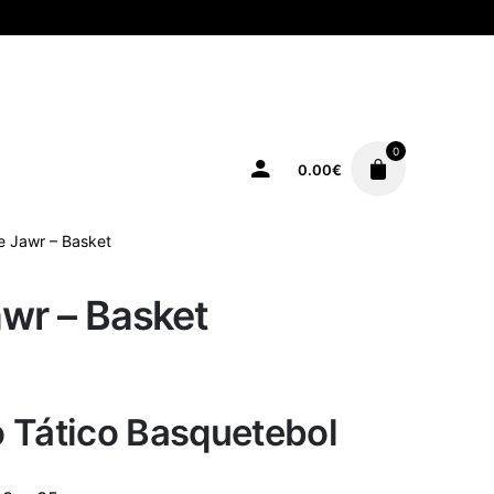
0
0.00
€
e Jawr – Basket
wr – Basket
 Tático Basquetebol