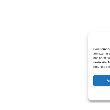
Para fornec
armazenar e
nos permiti
neste site. 
recursos e 
A
ProShop ®