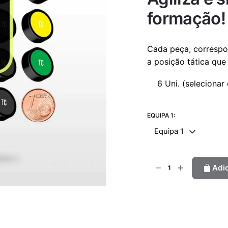
formação!
Cada peça, correspo
a posição tática que
6 Uni. (selecionar 
EQUIPA 1:
Equipa 1
Quantidade
Adi
de
Set
7