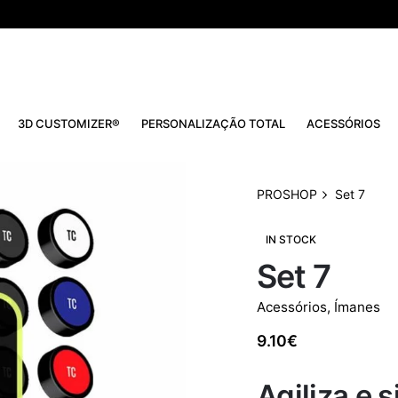
3D CUSTOMIZER®
PERSONALIZAÇÃO TOTAL
ACESSÓRIOS
PROSHOP
Set 7
IN STOCK
Set 7
Acessórios
,
Ímanes
9.10
€
Agiliza e 