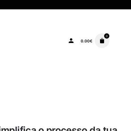
0
0.00
€
simplifica o processo da tua