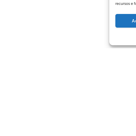
recursos e 
A
ProShop ®
juda
3D Customizer®
Magnético
Devoluções
Escrita
tica Privacidade
Quadros Táticos Custom
clamações
Ímanes
Acessórios