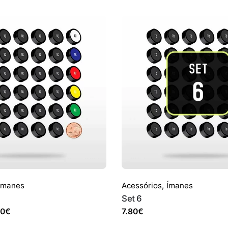
Ímanes
Acessórios
,
Ímanes
Set 6
Price
50
€
7.80
€
range: