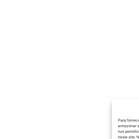
1.30€
through
19.50€
Para fornec
armazenar e
nos permiti
neste site. 